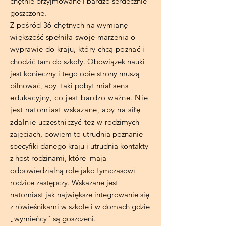
chętnie przyjmowane i bardzo serdecznie
goszczone.
Z pośród 36 chętnych na wymianę
większość spełniła swoje marzenia o
wyprawie do kraju, który chcą poznać i
chodzić tam do szkoły. Obowiązek nauki
jest konieczny i tego obie strony muszą
pilnować, aby taki pobyt miał
sens
edukacyjny, co jest bardzo ważne. Nie
jest natomiast wskazane, aby na siłę
zdalnie uczestniczyć tez w
rodzimych
zajęciach, bowiem to utrudnia poznanie
specyfiki danego kraju i utrudnia kontakty
z host rodzinami, które maja
odpowiedzialną role jako tymczasowi
rodzice zastępczy. Wskazane jest
natomiast jak największe integrowanie się
z rówieśnikami w szkole i w domach gdzie
„wymieńcy” są goszczeni.