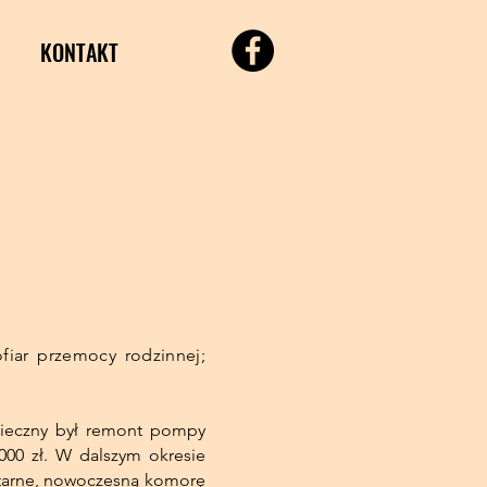
KONTAKT
iar przemocy rodzinnej;
onieczny był remont pompy
000 zł. W dalszym okresie
nitarne, nowoczesną komorę