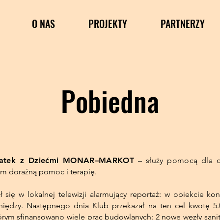
O NAS
PROJEKTY
PARTNERZY
Pobiedna
Matek z Dziećmi MONAR–MARKOT
– służy pomocą dla of
tam doraźną pomoc i terapię.
 się w lokalnej telewizji alarmujący reportaż: w obiekcie k
eniędzy. Następnego dnia Klub przekazał na ten cel kwotę 5.
którym sfinansowano wiele prac budowlanych: 2 nowe węzły sa