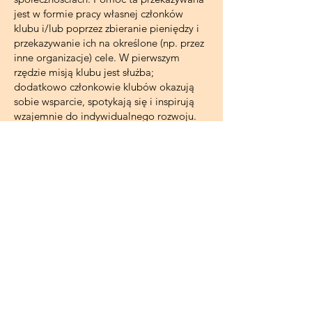
jest w formie pracy własnej członków
klubu i/lub poprzez zbieranie pieniędzy i
przekazywanie ich na określone (np. przez
inne organizacje) cele. W pierwszym
rzędzie misją klubu jest służba;
dodatkowo członkowie klubów okazują
sobie wsparcie, spotykają się i inspirują
wzajemnie do indywidualnego rozwoju.
Oprócz Rotary kluby służebne znane w
Polsce to np.
Lions
. Na świecie także
m.in.
Sertoma
,
Kiwanis
,
Zonta
.